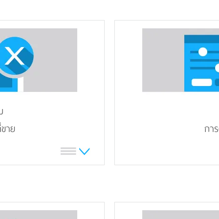
ม
ี่ขาย
การต