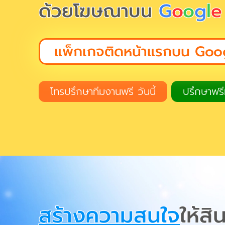
ด้วยโฆษณาบน
G
o
o
g
l
e
แพ็กเกจติดหน้าแรกบน Goo
โทรปรึกษาทีมงานฟรี วันนี้
ปรึกษาฟรีท
สร้างความสนใจ
ให้สิ