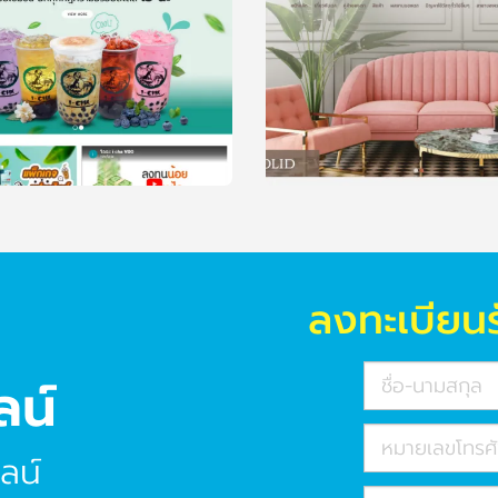
ลงทะเบียนร
ลน์
ลน์