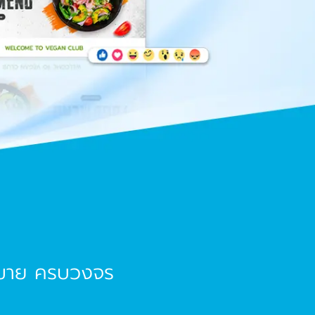
รขาย ครบวงจร