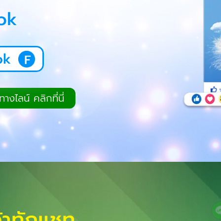
ok
ok
างไลน์ คลิกที่นี่
ค้าทักแชท